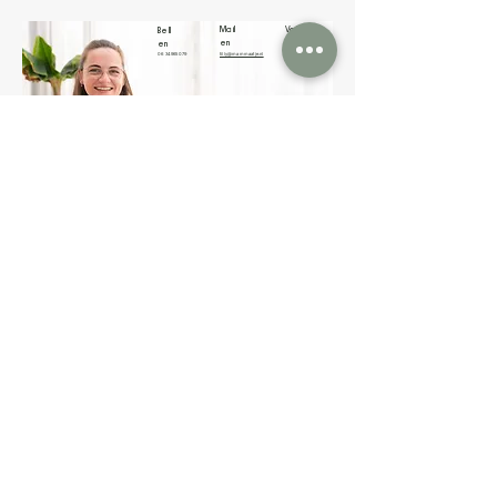
Mail
Volg
Bell
en
en
en
06 34965079
tilly@mammaatje.nl
Meer
info
Contact
Algemene voorwaarden
Privacy verklaring
Reviews
Tilly Gelok