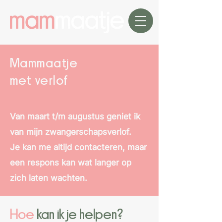
Mammaatje
met verlof
Van maart t/m augustus geniet ik
van mijn zwangerschapsverlof.
Je kan me altijd contacteren, maar
een respons kan wat langer op
zich laten wachten.
Hoe
kan ik je helpen?