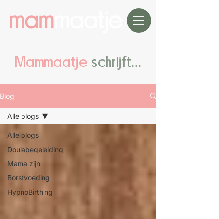
Mammaatje
schrijft...
Blog
Alle blogs
Alle blogs
Doulabegeleiding
Mama zijn
Borstvoeding
HypnoBirthing