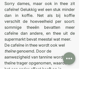
Sorry dames, maar ook in thee zit 
cafeïne! Gelukkig wel een stuk minder 
dan in koffie. Net als bij koffie 
verschilt de hoeveelheid per soort: 
sommige theeën bevatten meer 
cafeïne dan andere, en thee uit de 
supermarkt bevat meestal wat meer.
De cafeïne in thee wordt ook wel 
theïne
 genoemd. Door de 
aanwezigheid van tannine wordt 
theïne trager opgenomen, waardoor 
het een ander effect heeft op je 
lichaam dan koffie. Wil je cafeïne 
helemaal vermijden? Kies dan voor 
een kruidenthee, zoals rooibos, 
gember of munt. 
Kleine side note: 
matcha bevat de 
meeste cafeïne van alle theesoorten
. 
Wees hier dus extra voorzichtig mee 