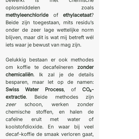
bewerkt is met chemische 
oplosmiddelen zoals 
methyleenchloride
 of 
ethylacetaat
? 
Beide zijn toegestaan, mits residu’s 
onder de zeer lage wettelijke norm 
blijven, maar dit is wat mij betreft wél 
iets waar je bewust van mag zijn. 
Gelukkig bestaan er ook methodes 
om koffie te decafeïneren 
zonder 
chemicaliën
. Ik zal je de details 
besparen, maar let op de namen: 
Swiss Water Process
, of 
CO₂-
extractie
. Beide methodes zijn 
zeer
 schoon, werken zonder 
chemische stoffen, en halen de 
cafeïne eruit met water of 
koolstofdioxide. En waar bij veel 
decaf-koffie de smaak verloren gaat, 