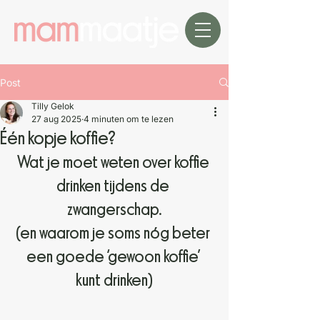
Post
Tilly Gelok
27 aug 2025
4 minuten om te lezen
Één kopje koffie?
Wat je moet weten over koffie 
drinken tijdens de 
zwangerschap.
(en waarom je soms nóg beter 
een goede ‘gewoon koffie’ 
kunt drinken)