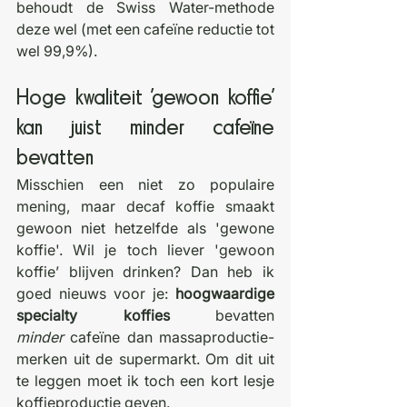
behoudt de Swiss Water-methode 
deze wel (met een cafeïne reductie tot 
wel 99,9%).
Hoge kwaliteit 'gewoon koffie' 
kan juist minder cafeïne 
bevatten
Misschien een niet zo populaire 
mening, maar decaf koffie smaakt 
gewoon niet hetzelfde als 'gewone 
koffie'. Wil je toch liever 'gewoon 
koffie’ blijven drinken? Dan heb ik 
goed nieuws voor je: 
hoogwaardige 
specialty koffies
 bevatten 
minder
 cafeïne dan massaproductie-
merken uit de supermarkt. Om dit uit 
te leggen moet ik toch een kort lesje 
koffieproductie geven.