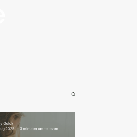
Blog
lly Gelok
aug 2025
3 minuten om te lezen