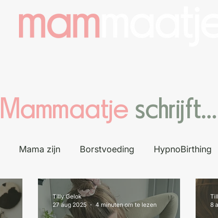
e
Wie ben ik
Aanbod
Agenda
Mammaatje
schrijft...
Mama zijn
Borstvoeding
HypnoBirthing
Tilly Gelok
Ti
27 aug 2025
4 minuten om te lezen
8 