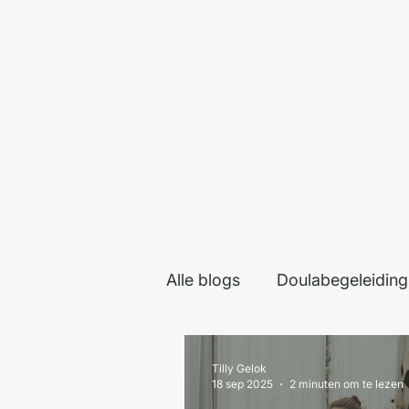
Hom
Alle blogs
Doulabegeleiding
Tilly Gelok
18 sep 2025
2 minuten om te lezen