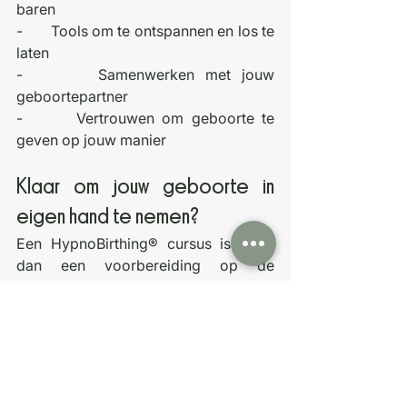
baren
-       Tools om te ontspannen en los te 
laten
-       Samenwerken met jouw 
geboortepartner
-       Vertrouwen om geboorte te 
geven op jouw manier
Klaar om jouw geboorte in 
eigen hand te nemen?
Een HypnoBirthing® cursus is meer 
dan een voorbereiding op de 
bevalling. Het is een investering in 
jezelf, je kindje en jullie gezamenlijke 
start. HypnoBirthing is bij uitstek een 
liefdevolle, praktische en down-to-
earth cursus die bij jou past.